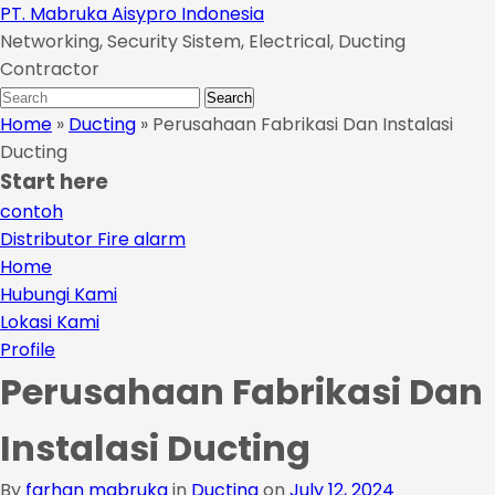
Skip
PT. Mabruka Aisypro Indonesia
to
Networking, Security Sistem, Electrical, Ducting
main
Contractor
content
Search
Search
for:
Home
»
Ducting
»
Perusahaan Fabrikasi Dan Instalasi
Ducting
Start here
contoh
Distributor Fire alarm
Home
Hubungi Kami
Lokasi Kami
Profile
Perusahaan Fabrikasi Dan
Instalasi Ducting
By
farhan mabruka
in
Ducting
on
July 12, 2024