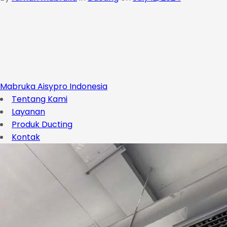
Mabruka Aisypro Indonesia
Tentang Kami
Layanan
Produk Ducting
Kontak