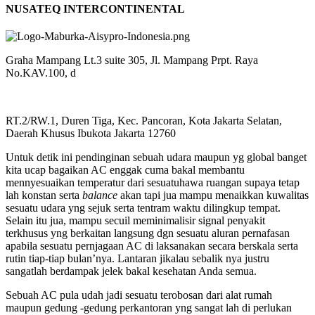
NUSATEQ INTERCONTINENTAL
Graha Mampang Lt.3 suite 305, Jl. Mampang Prpt. Raya
No.KAV.100, d
RT.2/RW.1, Duren Tiga, Kec. Pancoran, Kota Jakarta Selatan,
Daerah Khusus Ibukota Jakarta 12760
Untuk detik ini pendinginan sebuah udara maupun yg global banget
kita ucap bagaikan AC enggak cuma bakal membantu
mennyesuaikan temperatur dari sesuatuhawa ruangan supaya tetap
lah konstan serta
balance
akan tapi jua mampu menaikkan kuwalitas
sesuatu udara yng sejuk serta tentram waktu dilingkup tempat.
Selain itu jua, mampu secuil meminimalisir signal penyakit
terkhusus yng berkaitan langsung dgn sesuatu aluran pernafasan
apabila sesuatu pernjagaan AC di laksanakan secara berskala serta
rutin tiap-tiap bulan’nya. Lantaran jikalau sebalik nya justru
sangatlah berdampak jelek bakal kesehatan Anda semua.
Sebuah AC pula udah jadi sesuatu terobosan dari alat rumah
maupun gedung -gedung perkantoran yng sangat lah di perlukan