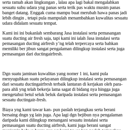
serta ramah akan lingkungan , lalau apa lagi bakal mengalahkan
sesuatu suhu udara yng panas serta terik pas waktu musim panas
banget datang. Enggak cuma mampu buat merubah hawa panas jadi
lebih dingin , tetapi pula mampulah menambahkan kuwalitas sesuatu
udara didalam sesuatu tempat.
Kami ini ini bukanlah sembarang Jasa instalasi serta pemasangan
suatu ducting air fresh saja, tapi kami ini ialah Jasa instalasi serta
pemasangan ducting airfresh y’ng telah terpercaya serta bahkan
memiliki ber jibun sangat pengalaman dilingkup instalasi serta juga
pemasangan dari ductingairfresh.
Dgn suatu jaminan kuwalitas yang nomer 1 ini, kami pula
menyuguhkan suatu pelayanan dilingkup instalasi serta pemasangan
dari sesuatu ductingairfresh terbaik lantaran di kerjakan oleh para-
para ahli yng telah bekerja lama sagat di bidang nya hingga juga
mengetahui betul seluk beluk daripada instalasi serta pemasangan
sesuatu ductingair-fresh.
Biaya yng kami tawar kan- pun paslah terjangkau serta berani
bersaing dngn yg lain juga. Apa lagi dgn bejibun nya pengalaman
daripada kami dilingkup menangani sesuatu instalasi serta
pemasangan suatu ducting airfresh, kami juga berani sangat