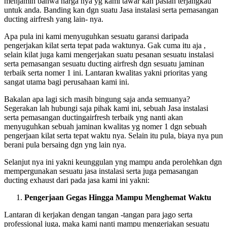
menjamin bahwa harga nya yg kami tawar kan paslah terjangkau
untuk anda. Banding kan dgn suatu Jasa instalasi serta pemasangan
ducting airfresh yang lain- nya.
Apa pula ini kami menyuguhkan sesuatu garansi daripada
pengerjakan kilat serta tepat pada waktunya. Gak cuma itu aja ,
selain kilat juga kami mengerjakan suatu pesanan sesuatu instalasi
serta pemasangan sesuatu ducting airfresh dgn sesuatu jaminan
terbaik serta nomer 1 ini. Lantaran kwalitas yakni prioritas yang
sangat utama bagi perusahaan kami ini.
Bakalan apa lagi sich masih bingung saja anda semuanya?
Segerakan lah hubungi saja pihak kami ini, sebuah Jasa instalasi
serta pemasangan ductingairfresh terbaik yng nanti akan
menyuguhkan sebuah jaminan kwalitas yg nomer 1 dgn sebuah
pengerjaan kilat serta tepat waktu nya. Selain itu pula, biaya nya pun
berani pula bersaing dgn yng lain nya.
Selanjut nya ini yakni keunggulan yng mampu anda perolehkan dgn
mempergunakan sesuatu jasa instalasi serta juga pemasangan
ducting exhaust dari pada jasa kami ini yakni:
Pengerjaan Gegas Hingga Mampu Menghemat Waktu
Lantaran di kerjakan dengan tangan -tangan para jago serta
professional juga, maka kami nanti mampu mengerjakan sesuatu