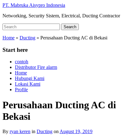
Skip
PT. Mabruka Aisypro Indonesia
to
Networking, Security Sistem, Electrical, Ducting Contractor
main
content
Search
Search
for:
Home
»
Ducting
»
Perusahaan Ducting AC di Bekasi
Start here
contoh
Distributor Fire alarm
Home
Hubungi Kami
Lokasi Kami
Profile
Perusahaan Ducting AC di
Bekasi
By
ryan keren
in
Ducting
on
August 19, 2019