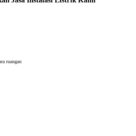
 Jasa Instalasi Listrik Kami
ara ruangan