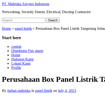
Skip
PT. Mabruka Aisypro Indonesia
to
Networking, Security Sistem, Electrical, Ducting Contractor
main
content
Search
Search
for:
Home
»
panel listrik
»
Perusahaan Box Panel Listrik Tangerang Selat
Start here
contoh
Distributor Fire alarm
Home
Hubungi Kami
Lokasi Kami
Profile
Perusahaan Box Panel Listrik T
By
farhan mabruka
in
panel listrik
on
July 4, 2023