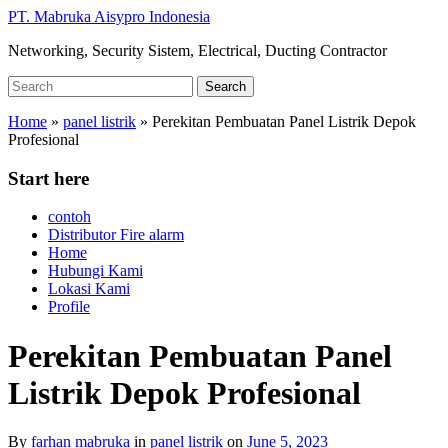
Skip
PT. Mabruka Aisypro Indonesia
to
Networking, Security Sistem, Electrical, Ducting Contractor
main
content
Search
Search
for:
Home
»
panel listrik
»
Perekitan Pembuatan Panel Listrik Depok
Profesional
Start here
contoh
Distributor Fire alarm
Home
Hubungi Kami
Lokasi Kami
Profile
Perekitan Pembuatan Panel
Listrik Depok Profesional
By
farhan mabruka
in
panel listrik
on
June 5, 2023