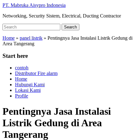
Skip
PT. Mabruka Aisypro Indonesia
to
Networking, Security Sistem, Electrical, Ducting Contractor
main
content
Search
Search
for:
Home
»
panel listrik
»
Pentingnya Jasa Instalasi Listrik Gedung di
Area Tangerang
Start here
contoh
Distributor Fire alarm
Home
Hubungi Kami
Lokasi Kami
Profile
Pentingnya Jasa Instalasi
Listrik Gedung di Area
Tangerang