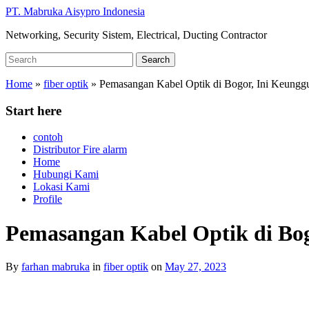
Skip
PT. Mabruka Aisypro Indonesia
to
Networking, Security Sistem, Electrical, Ducting Contractor
main
content
Search
Search
for:
Home
»
fiber optik
»
Pemasangan Kabel Optik di Bogor, Ini Keungg
Start here
contoh
Distributor Fire alarm
Home
Hubungi Kami
Lokasi Kami
Profile
Pemasangan Kabel Optik di Bog
By
farhan mabruka
in
fiber optik
on
May 27, 2023