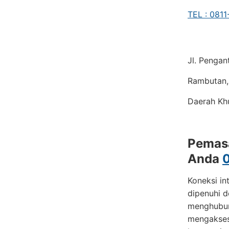
TEL : 081
Jl. Pengan
Rambutan, 
Daerah Kh
Pemasa
Anda
Koneksi in
dipenuhi 
menghubun
mengakses