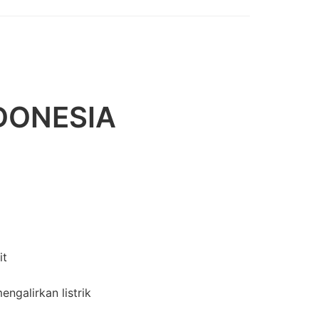
DONESIA
it
ngalirkan listrik