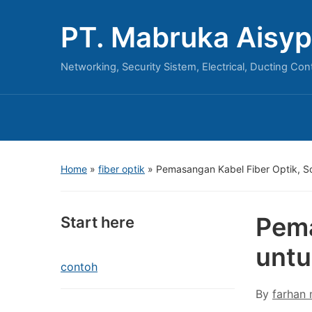
PT. Mabruka Aisyp
Networking, Security Sistem, Electrical, Ducting Con
Home
»
fiber optik
»
Pemasangan Kabel Fiber Optik, So
Pema
Start here
untu
contoh
By
farhan