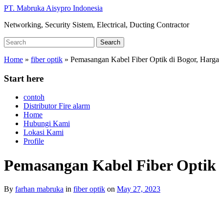
Skip
PT. Mabruka Aisypro Indonesia
to
Networking, Security Sistem, Electrical, Ducting Contractor
main
content
Search
Search
for:
Home
»
fiber optik
»
Pemasangan Kabel Fiber Optik di Bogor, Harga
Start here
contoh
Distributor Fire alarm
Home
Hubungi Kami
Lokasi Kami
Profile
Pemasangan Kabel Fiber Optik 
By
farhan mabruka
in
fiber optik
on
May 27, 2023