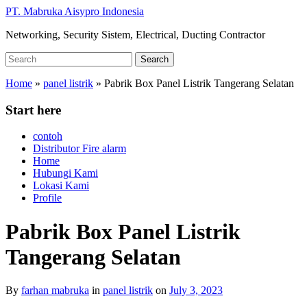
Skip
PT. Mabruka Aisypro Indonesia
to
Networking, Security Sistem, Electrical, Ducting Contractor
main
content
Search
Search
for:
Home
»
panel listrik
»
Pabrik Box Panel Listrik Tangerang Selatan
Start here
contoh
Distributor Fire alarm
Home
Hubungi Kami
Lokasi Kami
Profile
Pabrik Box Panel Listrik
Tangerang Selatan
By
farhan mabruka
in
panel listrik
on
July 3, 2023