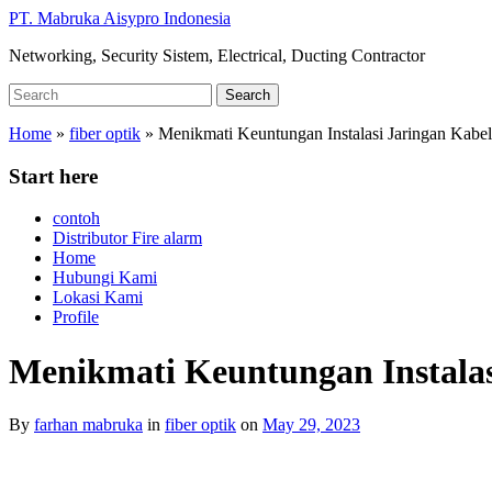
Skip
PT. Mabruka Aisypro Indonesia
to
Networking, Security Sistem, Electrical, Ducting Contractor
main
content
Search
Search
for:
Home
»
fiber optik
»
Menikmati Keuntungan Instalasi Jaringan Kabe
Start here
contoh
Distributor Fire alarm
Home
Hubungi Kami
Lokasi Kami
Profile
Menikmati Keuntungan Instalas
By
farhan mabruka
in
fiber optik
on
May 29, 2023