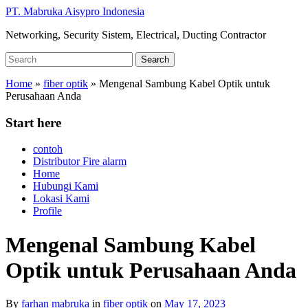
Skip
PT. Mabruka Aisypro Indonesia
to
Networking, Security Sistem, Electrical, Ducting Contractor
main
content
Search
Search
for:
Home
»
fiber optik
»
Mengenal Sambung Kabel Optik untuk
Perusahaan Anda
Start here
contoh
Distributor Fire alarm
Home
Hubungi Kami
Lokasi Kami
Profile
Mengenal Sambung Kabel
Optik untuk Perusahaan Anda
By
farhan mabruka
in
fiber optik
on
May 17, 2023