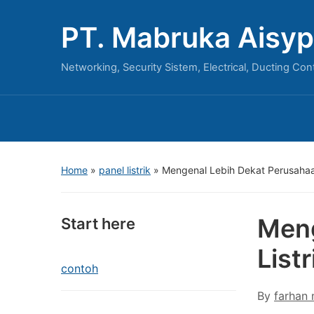
PT. Mabruka Aisyp
Networking, Security Sistem, Electrical, Ducting Con
Home
»
panel listrik
»
Mengenal Lebih Dekat Perusahaa
Meng
Start here
List
contoh
By
farhan