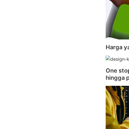
Harga y
One stop
hingga 