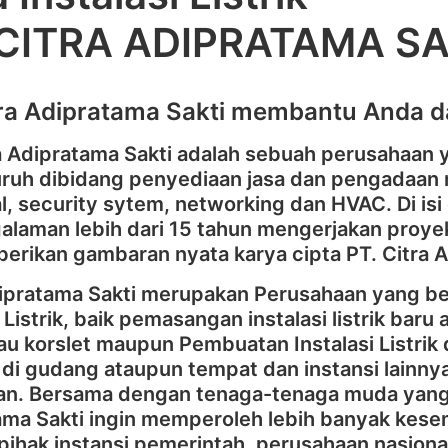
 CITRA ADIPRATAMA SA
tra Adipratama Sakti membantu Anda da
ra Adipratama Sakti adalah sebuah perusahaan
ruh dibidang penyediaan jasa dan pengadaan m
al, security sytem, networking dan HVAC. Di isi
laman lebih dari 15 tahun mengerjakan proyek
erikan gambaran nyata karya cipta PT. Citra 
dipratama Sakti merupakan Perusahaan yang 
i Listrik, baik pemasangan instalasi listrik baru
au korslet maupun Pembuatan Instalasi Listrik da
di gudang ataupun tempat dan instansi lainn
ikan. Bersama dengan tenaga-tenaga muda yang 
ama Sakti ingin memperoleh lebih banyak kese
ihak instansi pemerintah, perusahaan nasional