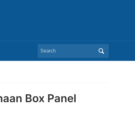
Search
for:
haan Box Panel