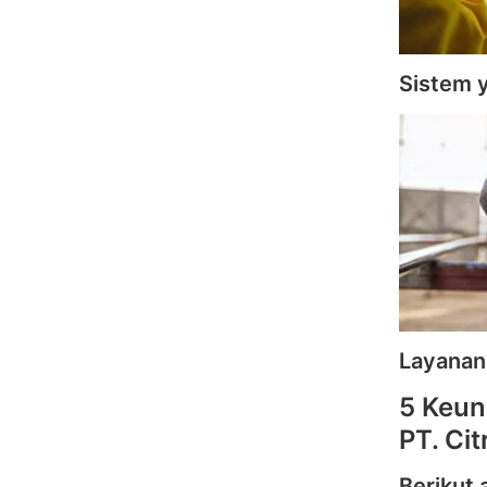
Sistem 
Layanan
5 Keun
PT. Ci
Berikut 