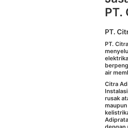
PT.
PT. Ci
PT. Cit
menyelu
elektrik
berpenga
air memb
Citra A
Instalas
rusak at
maupun 
kelistr
Adiprat
dengan p