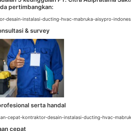
nda pertimbangkan:
onsultasi & survey
profesional serta handal
aan cepat