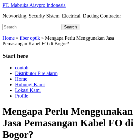
Skip
PT. Mabruka Aisypro Indonesia
to
Networking, Security Sistem, Electrical, Ducting Contractor
main
content
Search
Search
for:
Home
»
fiber optik
»
Mengapa Perlu Menggunakan Jasa
Pemasangan Kabel FO di Bogor?
Start here
contoh
Distributor Fire alarm
Home
Hubungi Kami
Lokasi Kami
Profile
Mengapa Perlu Menggunakan
Jasa Pemasangan Kabel FO di
Bogor?