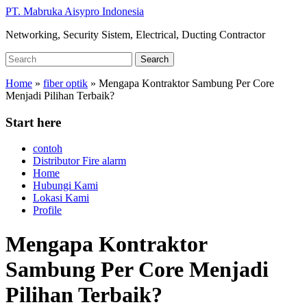
Skip
PT. Mabruka Aisypro Indonesia
to
Networking, Security Sistem, Electrical, Ducting Contractor
main
content
Search
Search
for:
Home
»
fiber optik
»
Mengapa Kontraktor Sambung Per Core
Menjadi Pilihan Terbaik?
Start here
contoh
Distributor Fire alarm
Home
Hubungi Kami
Lokasi Kami
Profile
Mengapa Kontraktor
Sambung Per Core Menjadi
Pilihan Terbaik?