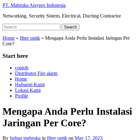
Skip
PT. Mabruka Aisypro Indonesia
to
Networking, Security Sistem, Electrical, Ducting Contractor
main
content
Search
Search
for:
Home
»
fiber optik
»
Mengapa Anda Perlu Instalasi Jaringan Per
Core?
Start here
contoh
Distributor Fire alarm
Home
Hubungi Kami
Lokasi Kami
Profile
Mengapa Anda Perlu Instalasi
Jaringan Per Core?
By
farhan mabruka
in
fiber optik
on
May 17, 2023