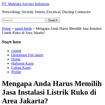
Skip
PT. Mabruka Aisypro Indonesia
to
Networking, Security Sistem, Electrical, Ducting Contractor
main
content
Search
Search
for:
Home
»
panel listrik
»
Mengapa Anda Harus Memilih Jasa Instalasi
Listrik Ruko di Area Jakarta?
Start here
contoh
Distributor Fire alarm
Home
Hubungi Kami
Lokasi Kami
Profile
Mengapa Anda Harus Memilih
Jasa Instalasi Listrik Ruko di
Area Jakarta?