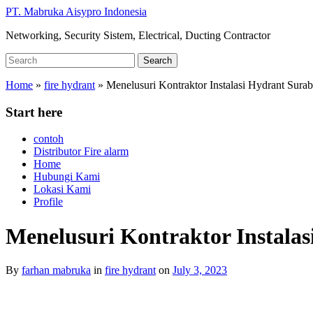
Skip
PT. Mabruka Aisypro Indonesia
to
Networking, Security Sistem, Electrical, Ducting Contractor
main
content
Search
Search
for:
Home
»
fire hydrant
»
Menelusuri Kontraktor Instalasi Hydrant Sura
Start here
contoh
Distributor Fire alarm
Home
Hubungi Kami
Lokasi Kami
Profile
Menelusuri Kontraktor Instala
By
farhan mabruka
in
fire hydrant
on
July 3, 2023