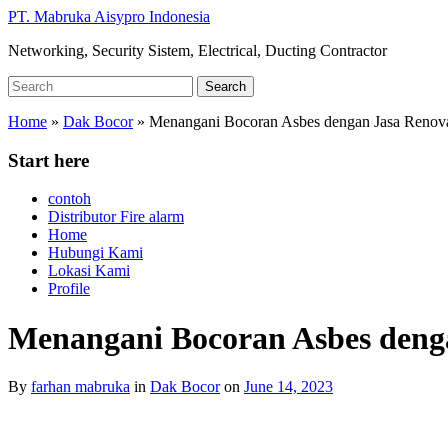
Skip
PT. Mabruka Aisypro Indonesia
to
Networking, Security Sistem, Electrical, Ducting Contractor
main
content
Search
Search
for:
Home
»
Dak Bocor
»
Menangani Bocoran Asbes dengan Jasa Renov
Start here
contoh
Distributor Fire alarm
Home
Hubungi Kami
Lokasi Kami
Profile
Menangani Bocoran Asbes deng
By
farhan mabruka
in
Dak Bocor
on
June 14, 2023