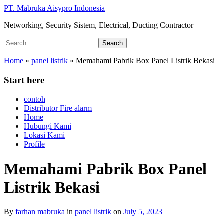
Skip
PT. Mabruka Aisypro Indonesia
to
Networking, Security Sistem, Electrical, Ducting Contractor
main
content
Search
Search
for:
Home
»
panel listrik
»
Memahami Pabrik Box Panel Listrik Bekasi
Start here
contoh
Distributor Fire alarm
Home
Hubungi Kami
Lokasi Kami
Profile
Memahami Pabrik Box Panel
Listrik Bekasi
By
farhan mabruka
in
panel listrik
on
July 5, 2023