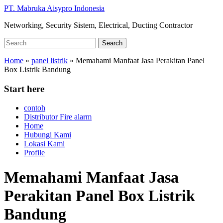
Skip
PT. Mabruka Aisypro Indonesia
to
Networking, Security Sistem, Electrical, Ducting Contractor
main
content
Search
Search
for:
Home
»
panel listrik
»
Memahami Manfaat Jasa Perakitan Panel
Box Listrik Bandung
Start here
contoh
Distributor Fire alarm
Home
Hubungi Kami
Lokasi Kami
Profile
Memahami Manfaat Jasa
Perakitan Panel Box Listrik
Bandung