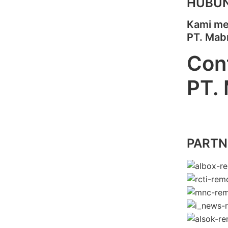
HUBUN
Kami me
PT. Mab
Cont
PT.
PARTNE