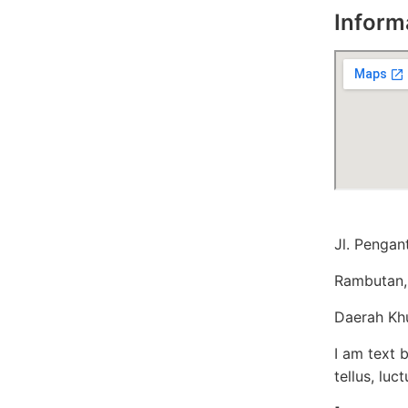
Inform
Jl. Pengan
Rambutan, 
Daerah Kh
I am text b
tellus, luc