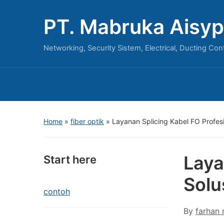
PT. Mabruka Aisyp
Networking, Security Sistem, Electrical, Ducting Con
Home
»
fiber optik
»
Layanan Splicing Kabel FO Profesio
Laya
Start here
Solu
contoh
By
farhan