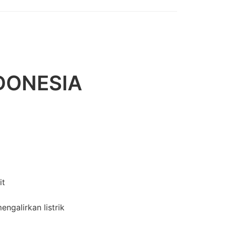
DONESIA
it
ngalirkan listrik