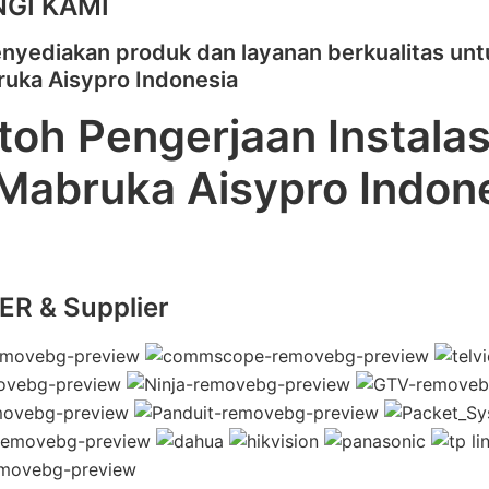
GI KAMI
nyediakan produk dan layanan berkualitas unt
ruka Aisypro Indonesia
oh Pengerjaan Instalasi
 Mabruka Aisypro Indon
R & Supplier