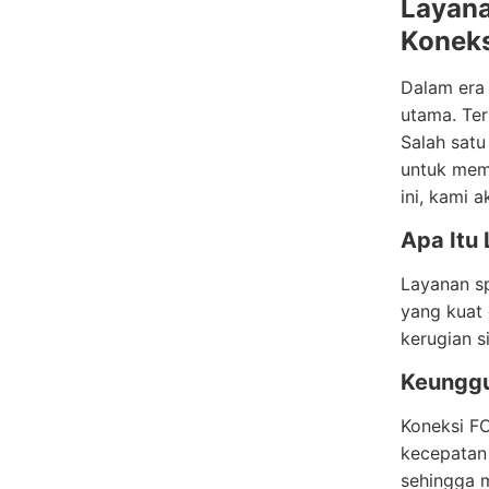
Layana
Koneks
Dalam era 
utama. Ter
Salah satu
untuk mema
ini, kami
Apa Itu
Layanan sp
yang kuat 
kerugian s
Keunggu
Koneksi F
kecepatan 
sehingga m