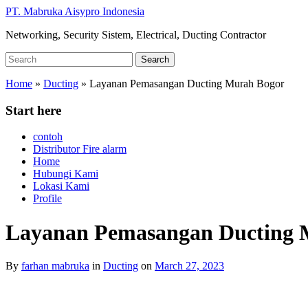
Skip
PT. Mabruka Aisypro Indonesia
to
Networking, Security Sistem, Electrical, Ducting Contractor
main
content
Search
Search
for:
Home
»
Ducting
»
Layanan Pemasangan Ducting Murah Bogor
Start here
contoh
Distributor Fire alarm
Home
Hubungi Kami
Lokasi Kami
Profile
Layanan Pemasangan Ducting
By
farhan mabruka
in
Ducting
on
March 27, 2023