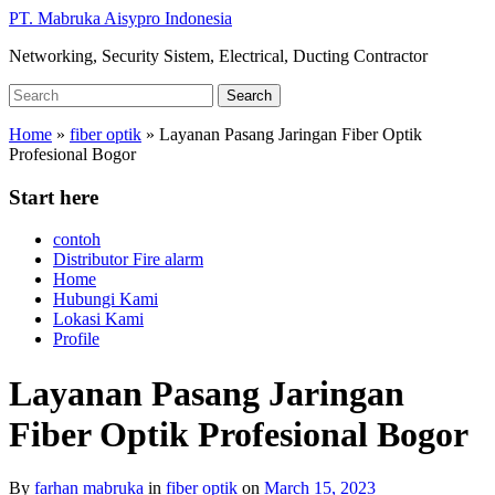
Skip
PT. Mabruka Aisypro Indonesia
to
Networking, Security Sistem, Electrical, Ducting Contractor
main
content
Search
Search
for:
Home
»
fiber optik
»
Layanan Pasang Jaringan Fiber Optik
Profesional Bogor
Start here
contoh
Distributor Fire alarm
Home
Hubungi Kami
Lokasi Kami
Profile
Layanan Pasang Jaringan
Fiber Optik Profesional Bogor
By
farhan mabruka
in
fiber optik
on
March 15, 2023