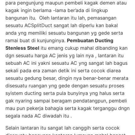
para pengunjung maupun pembeli kagak demen atau
kagak ingin berlama -lama ber’ada di lingkup
bangunan itu. Oleh lantaran itu lah, pemasangan
sesuatu ACSplitDuct sangat lah diperlu kan bakal
anda yng memiliki sesuatu bangunan yg gede serta
ramai buat di kunjunginya.
Pembuatan Ducting
Stenless Steel
itu emang cukup mahal dibanding kan
dgn sesuatu harga AC jenis yg lain nya , lantaran itu
sebuah AC ini yakni sesuatu AC yng sangat lah bagus
sekali pada era zaman detik ini serta cocok diarea
sesuatu gedung besar, dingin nya benar-benar merata
disesuatu ruangan yng gede dengan sesuatu proses
syistem ducting serta pula bunyinya yng halus serta
gak nyaring sampai beragam pendatangpun, pembeli
mau pun pekerja bahagia serta kagak terganggu dngn
segala nada AC diwadah itu .
Selain lantaran itu sangat lah canggih serta cocok