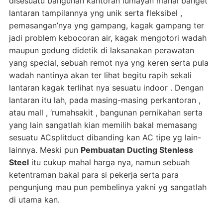
disesuatu bangunan kantoran lumayan mahal banget
lantaran tampilannya yng unik serta fleksibel ,
pemasangan’nya yng gampang, kagak gampang ter
jadi problem kebocoran air, kagak mengotori wadah
maupun gedung didetik di laksanakan perawatan
yang special, sebuah remot nya yng keren serta pula
wadah nantinya akan ter lihat begitu rapih sekali
lantaran kagak terlihat nya sesuatu indoor . Dengan
lantaran itu lah, pada masing-masing perkantoran ,
atau mall , ‘rumahsakit , bangunan pernikahan serta
yang lain sangatlah kian memilih bakal memasang
sesuatu ACsplitduct dibanding kan AC tipe yg lain-
lainnya. Meski pun
Pembuatan Ducting Stenless
Steel
itu cukup mahal harga nya, namun sebuah
ketentraman bakal para si pekerja serta para
pengunjung mau pun pembelinya yakni yg sangatlah
di utama kan.