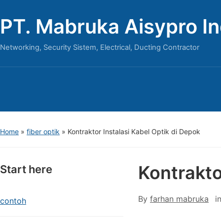
PT. Mabruka Aisypro I
Networking, Security Sistem, Electrical, Ducting Contractor
Home
»
fiber optik
»
Kontraktor Instalasi Kabel Optik di Depok
Kontrakto
Start here
By
farhan mabruka
i
contoh