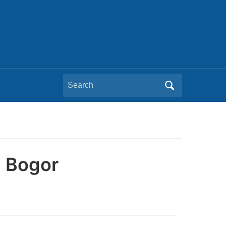
Search
for:
N Bogor