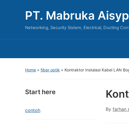
PT. Mabruka Aisyp
Networking, Security Sistem, Electrical, Ducting Con
Home
»
fiber optik
»
Kontraktor Instalasi Kabel LAN Bo
Kont
Start here
By
farhan
contoh