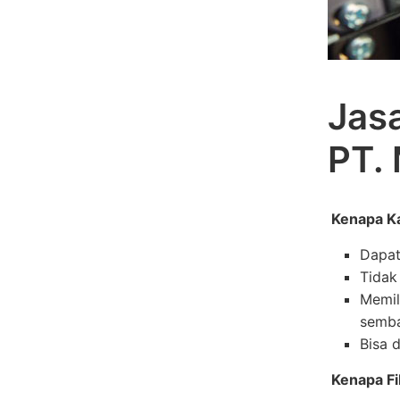
Jasa
PT.
Kenapa K
Dapat
Tidak
Memil
semba
Bisa 
Kenapa Fi