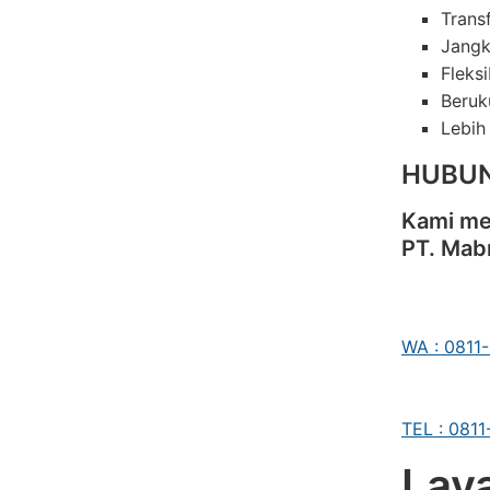
Trans
Jangk
Fleks
Beruk
Lebih
HUBUN
Kami me
PT. Mab
WA : 0811
TEL : 081
Lay