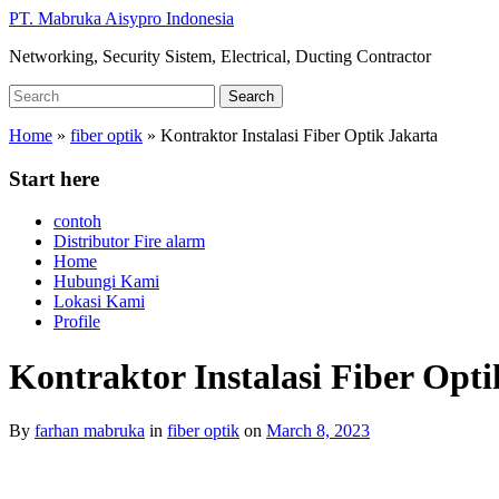
Skip
PT. Mabruka Aisypro Indonesia
to
Networking, Security Sistem, Electrical, Ducting Contractor
main
content
Search
Search
for:
Home
»
fiber optik
»
Kontraktor Instalasi Fiber Optik Jakarta
Start here
contoh
Distributor Fire alarm
Home
Hubungi Kami
Lokasi Kami
Profile
Kontraktor Instalasi Fiber Opti
By
farhan mabruka
in
fiber optik
on
March 8, 2023