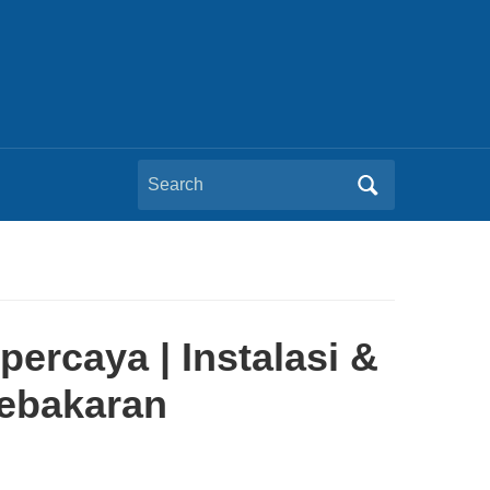
Search
for:
percaya | Instalasi &
ebakaran