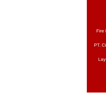
Fire
PT. Ci
Lay