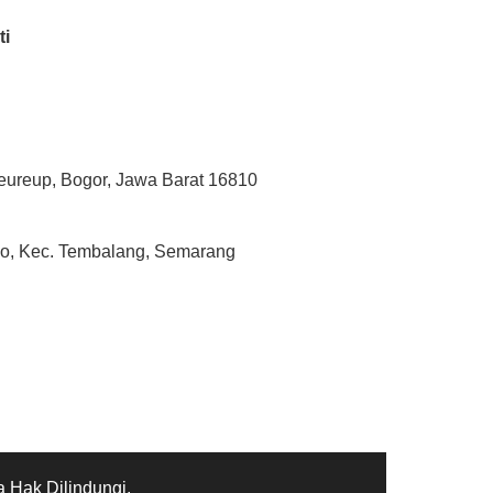
ti
teureup, Bogor, Jawa Barat 16810
lyo, Kec. Tembalang, Semarang
 Hak Dilindungi.