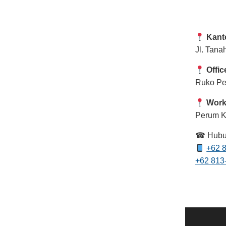
Kant
Jl. Tana
Offic
Ruko Per
Work
Perum Ko
☎ Hubun
+62 
+62 813