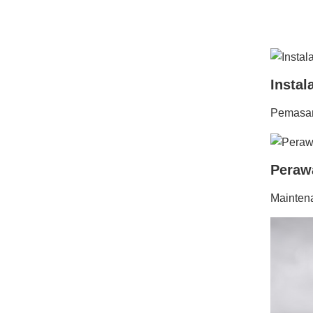
Instal
Pemasang
Peraw
Maintena