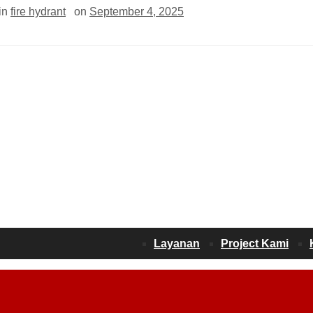
in
fire hydrant
on
September 4, 2025
Layanan
Project Kami