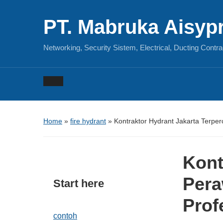
PT. Mabruka Aisyp
Networking, Security Sistem, Electrical, Ducting Contra
Home
»
fire hydrant
»
Kontraktor Hydrant Jakarta Terpe
Kont
Pera
Start here
Prof
contoh