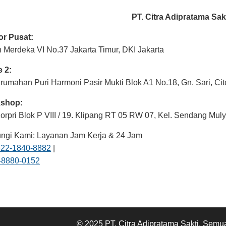
PT. Citra Adipratama Sak
or Pusat:
h Merdeka VI No.37 Jakarta Timur, DKI Jakarta
e 2:
umahan Puri Harmoni Pasir Mukti Blok A1 No.18, Gn. Sari, Ci
shop:
rpri Blok P VIII / 19. Klipang RT 05 RW 07, Kel. Sendang Mu
gi Kami: Layanan Jam Kerja & 24 Jam
822-1840-8882
|
-8880-0152
© 2025 PT. Citra Adipratama Sakti. Semua