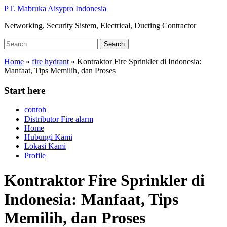
Skip
PT. Mabruka Aisypro Indonesia
to
Networking, Security Sistem, Electrical, Ducting Contractor
main
content
Search
Search
for:
Home
»
fire hydrant
»
Kontraktor Fire Sprinkler di Indonesia:
Manfaat, Tips Memilih, dan Proses
Start here
contoh
Distributor Fire alarm
Home
Hubungi Kami
Lokasi Kami
Profile
Kontraktor Fire Sprinkler di
Indonesia: Manfaat, Tips
Memilih, dan Proses