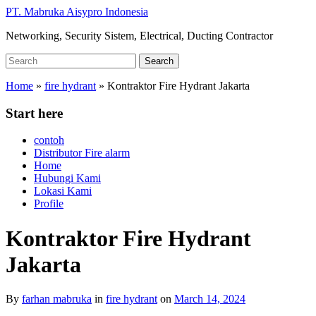
Skip
PT. Mabruka Aisypro Indonesia
to
Networking, Security Sistem, Electrical, Ducting Contractor
main
content
Search
Search
for:
Home
»
fire hydrant
»
Kontraktor Fire Hydrant Jakarta
Start here
contoh
Distributor Fire alarm
Home
Hubungi Kami
Lokasi Kami
Profile
Kontraktor Fire Hydrant
Jakarta
By
farhan mabruka
in
fire hydrant
on
March 14, 2024