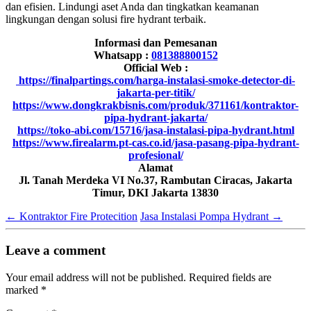
dan efisien. Lindungi aset Anda dan tingkatkan keamanan
lingkungan dengan solusi fire hydrant terbaik.
Informasi dan Pemesanan
Whatsapp :
081388800152
Official Web :
https://finalpartings.com/harga-instalasi-smoke-detector-di-
jakarta-per-titik/
https://www.dongkrakbisnis.com/produk/371161/kontraktor-
pipa-hydrant-jakarta/
https://toko-abi.com/15716/jasa-instalasi-pipa-hydrant.html
https://www.firealarm.pt-cas.co.id/jasa-pasang-pipa-hydrant-
profesional/
Alamat
Jl. Tanah Merdeka VI No.37, Rambutan Ciracas, Jakarta
Timur, DKI Jakarta 13830
←
Kontraktor Fire Protecition
Jasa Instalasi Pompa Hydrant
→
Leave a comment
Your email address will not be published.
Required fields are
marked
*