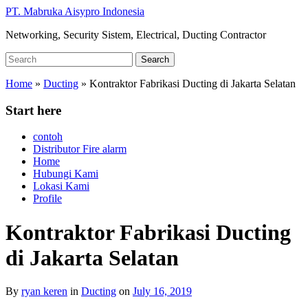
Skip
PT. Mabruka Aisypro Indonesia
to
Networking, Security Sistem, Electrical, Ducting Contractor
main
content
Search
Search
for:
Home
»
Ducting
»
Kontraktor Fabrikasi Ducting di Jakarta Selatan
Start here
contoh
Distributor Fire alarm
Home
Hubungi Kami
Lokasi Kami
Profile
Kontraktor Fabrikasi Ducting
di Jakarta Selatan
By
ryan keren
in
Ducting
on
July 16, 2019