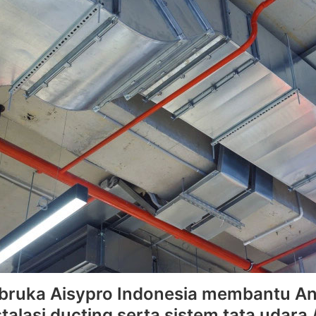
bruka Aisypro Indonesia membantu A
talasi ducting serta sistem tata udara /