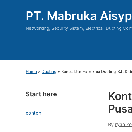
PT. Mabruka Aisyp
Networking, Security Sistem, Electrical, Ducting Con
Home
»
Ducting
»
Kontraktor Fabrikasi Ducting BJLS d
Kont
Start here
Pusa
contoh
By
ryan ke