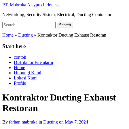
Skip
PT. Mabruka Aisypro Indonesia
to
Networking, Security Sistem, Electrical, Ducting Contractor
main
content
Search
Search
for:
Home
»
Ducting
»
Kontraktor Ducting Exhaust Restoran
Start here
contoh
Distributor Fire alarm
Home
Hubungi Kami
Lokasi Kami
Profile
Kontraktor Ducting Exhaust
Restoran
By
farhan mabruka
in
Ducting
on
May 7, 2024