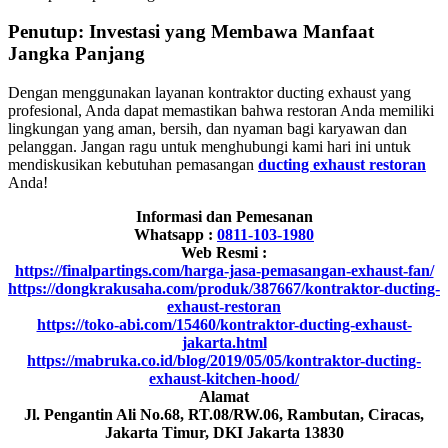
Penutup: Investasi yang Membawa Manfaat
Jangka Panjang
Dengan menggunakan layanan kontraktor ducting exhaust yang
profesional, Anda dapat memastikan bahwa restoran Anda memiliki
lingkungan yang aman, bersih, dan nyaman bagi karyawan dan
pelanggan. Jangan ragu untuk menghubungi kami hari ini untuk
mendiskusikan kebutuhan pemasangan
ducting exhaust restoran
Anda!
Informasi dan Pemesanan
Whatsapp :
0811-103-1980
Web Resmi :
https://finalpartings.com/harga-jasa-pemasangan-exhaust-fan/
https://dongkrakusaha.com/produk/387667/kontraktor-ducting-
exhaust-restoran
https://toko-abi.com/15460/kontraktor-ducting-exhaust-
jakarta.html
https://mabruka.co.id/blog/2019/05/05/kontraktor-ducting-
exhaust-kitchen-hood/
Alamat
Jl. Pengantin Ali No.68, RT.08/RW.06, Rambutan, Ciracas,
Jakarta Timur, DKI Jakarta 13830