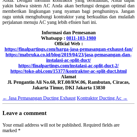
Anda. Dengan memilih kontraktor yang berkualitas, Anda dapat
yakin bahwa sistem AC Anda akan berfungsi dengan optimal dan
memberikan lingkungan yang nyaman bagi penghuninya. Jangan
ragu untuk menghubungi kontraktor yang berkualitas dan mulailah
perjalanan menuju AC yang lebih efisien hari ini.
Informasi dan Pemesanan
Whatsapp :
0811-103-1980
Official Web :
https://finalpartings.com/harga-jasa-pemasangan-exhaust-fan/
https://mabruka.co.id/blog/2019/04/23/jasa-pemasangan-dan-
instalasi-ac-split-duct/
https://finalpartings.com/instalasi-ac-split-duct-2/
https://toko-abi.com/15377/kontraktor-ac-split-duct.html
Alamat
Jl. Pengantin Ali No.68, RT.08/RW.06, Rambutan, Ciracas,
Jakarta Timur, DKI Jakarta 13830
←
Jasa Pemasangan Ducting Exhaust
Kontraktor Ducting Ac
→
Leave a comment
Your email address will not be published.
Required fields are
marked
*