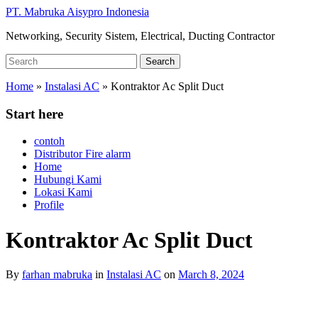
Skip
PT. Mabruka Aisypro Indonesia
to
Networking, Security Sistem, Electrical, Ducting Contractor
main
content
Search
Search
for:
Home
»
Instalasi AC
»
Kontraktor Ac Split Duct
Start here
contoh
Distributor Fire alarm
Home
Hubungi Kami
Lokasi Kami
Profile
Kontraktor Ac Split Duct
By
farhan mabruka
in
Instalasi AC
on
March 8, 2024