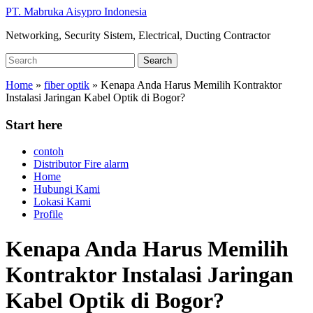
Skip
PT. Mabruka Aisypro Indonesia
to
Networking, Security Sistem, Electrical, Ducting Contractor
main
content
Search
Search
for:
Home
»
fiber optik
»
Kenapa Anda Harus Memilih Kontraktor
Instalasi Jaringan Kabel Optik di Bogor?
Start here
contoh
Distributor Fire alarm
Home
Hubungi Kami
Lokasi Kami
Profile
Kenapa Anda Harus Memilih
Kontraktor Instalasi Jaringan
Kabel Optik di Bogor?