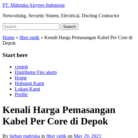
Skip
PT. Mabruka Aisypro Indonesia
to
Networking, Security Sistem, Electrical, Ducting Contractor
main
content
Search
Search
for:
Home
»
fiber optik
»
Kenali Harga Pemasangan Kabel Per Core di
Depok
Start here
contoh
Distributor Fire alarm
Home
Hubungi Kami
Lokasi Kami
Profile
Kenali Harga Pemasangan
Kabel Per Core di Depok
By
farhan mabruka
in
fiber optik
on
May 29, 2023