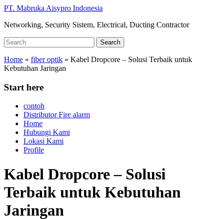
Skip
PT. Mabruka Aisypro Indonesia
to
Networking, Security Sistem, Electrical, Ducting Contractor
main
content
Search
Search
for:
Home
»
fiber optik
»
Kabel Dropcore – Solusi Terbaik untuk
Kebutuhan Jaringan
Start here
contoh
Distributor Fire alarm
Home
Hubungi Kami
Lokasi Kami
Profile
Kabel Dropcore – Solusi
Terbaik untuk Kebutuhan
Jaringan