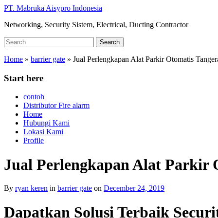
Skip
PT. Mabruka Aisypro Indonesia
to
Networking, Security Sistem, Electrical, Ducting Contractor
main
content
Search
Search
for:
Home
»
barrier gate
»
Jual Perlengkapan Alat Parkir Otomatis Tange
Start here
contoh
Distributor Fire alarm
Home
Hubungi Kami
Lokasi Kami
Profile
Jual Perlengkapan Alat Parkir
By
ryan keren
in
barrier gate
on
December 24, 2019
Dapatkan Solusi Terbaik Secur