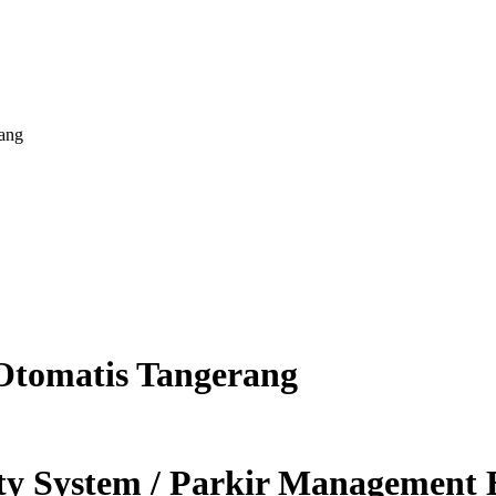
rang
 Otomatis Tangerang
ity System / Parkir Managemen