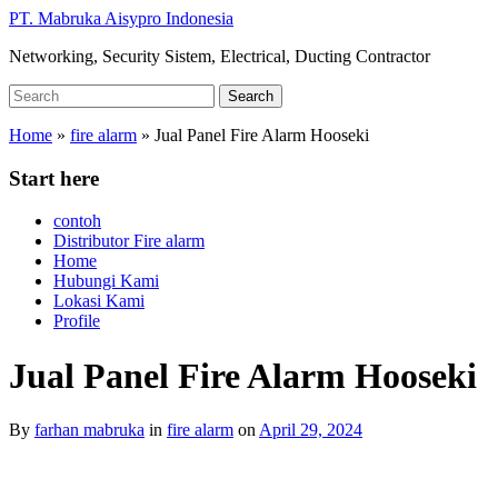
Skip
PT. Mabruka Aisypro Indonesia
to
Networking, Security Sistem, Electrical, Ducting Contractor
main
content
Search
Search
for:
Home
»
fire alarm
»
Jual Panel Fire Alarm Hooseki
Start here
contoh
Distributor Fire alarm
Home
Hubungi Kami
Lokasi Kami
Profile
Jual Panel Fire Alarm Hooseki
By
farhan mabruka
in
fire alarm
on
April 29, 2024