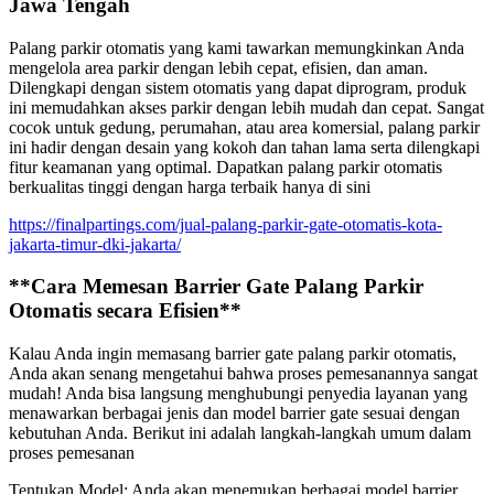
Jawa Tengah
Palang parkir otomatis yang kami tawarkan memungkinkan Anda
mengelola area parkir dengan lebih cepat, efisien, dan aman.
Dilengkapi dengan sistem otomatis yang dapat diprogram, produk
ini memudahkan akses parkir dengan lebih mudah dan cepat. Sangat
cocok untuk gedung, perumahan, atau area komersial, palang parkir
ini hadir dengan desain yang kokoh dan tahan lama serta dilengkapi
fitur keamanan yang optimal. Dapatkan palang parkir otomatis
berkualitas tinggi dengan harga terbaik hanya di sini
https://finalpartings.com/jual-palang-parkir-gate-otomatis-kota-
jakarta-timur-dki-jakarta/
**Cara Memesan Barrier Gate Palang Parkir
Otomatis secara Efisien**
Kalau Anda ingin memasang barrier gate palang parkir otomatis,
Anda akan senang mengetahui bahwa proses pemesanannya sangat
mudah! Anda bisa langsung menghubungi penyedia layanan yang
menawarkan berbagai jenis dan model barrier gate sesuai dengan
kebutuhan Anda. Berikut ini adalah langkah-langkah umum dalam
proses pemesanan
Tentukan Model: Anda akan menemukan berbagai model barrier