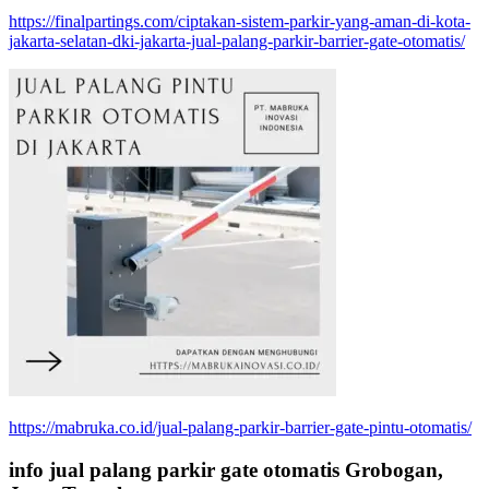
https://finalpartings.com/ciptakan-sistem-parkir-yang-aman-di-kota-
jakarta-selatan-dki-jakarta-jual-palang-parkir-barrier-gate-otomatis/
https://mabruka.co.id/jual-palang-parkir-barrier-gate-pintu-otomatis/
info jual palang parkir gate otomatis Grobogan,