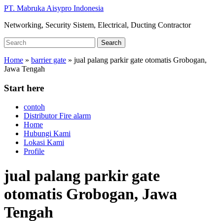
Skip
PT. Mabruka Aisypro Indonesia
to
Networking, Security Sistem, Electrical, Ducting Contractor
main
content
Search
Search
for:
Home
»
barrier gate
»
jual palang parkir gate otomatis Grobogan,
Jawa Tengah
Start here
contoh
Distributor Fire alarm
Home
Hubungi Kami
Lokasi Kami
Profile
jual palang parkir gate
otomatis Grobogan, Jawa
Tengah