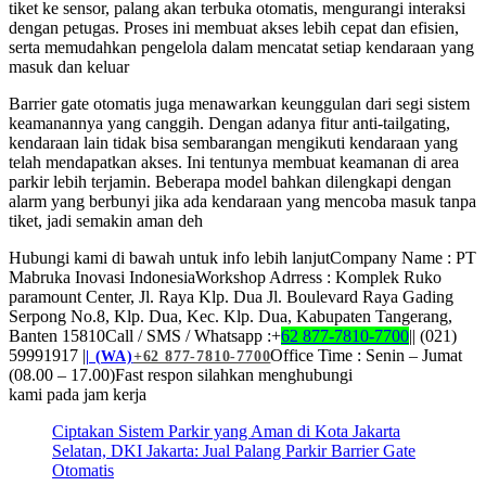
tiket ke sensor, palang akan terbuka otomatis, mengurangi interaksi
dengan petugas. Proses ini membuat akses lebih cepat dan efisien,
serta memudahkan pengelola dalam mencatat setiap kendaraan yang
masuk dan keluar
Barrier gate otomatis juga menawarkan keunggulan dari segi sistem
keamanannya yang canggih. Dengan adanya fitur anti-tailgating,
kendaraan lain tidak bisa sembarangan mengikuti kendaraan yang
telah mendapatkan akses. Ini tentunya membuat keamanan di area
parkir lebih terjamin. Beberapa model bahkan dilengkapi dengan
alarm yang berbunyi jika ada kendaraan yang mencoba masuk tanpa
tiket, jadi semakin aman deh
Hubungi kami di bawah untuk info lebih lanjutCompany Name : PT
Mabruka Inovasi IndonesiaWorkshop Adrress : Komplek Ruko
paramount Center, Jl. Raya Klp. Dua Jl. Boulevard Raya Gading
Serpong No.8, Klp. Dua, Kec. Klp. Dua, Kabupaten Tangerang,
Banten 15810Call / SMS / Whatsapp :+
62 877-7810-7700
|| (021)
59991917 |
Office Time : Senin – Jumat
| (WA)
+62 877-7810-7700
(08.00 – 17.00)Fast respon silahkan menghubungi
kami pada jam kerja
Ciptakan Sistem Parkir yang Aman di Kota Jakarta
Selatan, DKI Jakarta: Jual Palang Parkir Barrier Gate
Otomatis