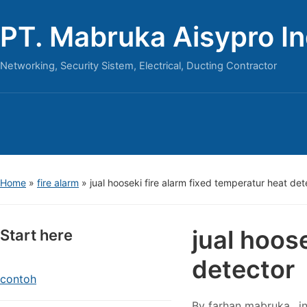
PT. Mabruka Aisypro I
Networking, Security Sistem, Electrical, Ducting Contractor
Home
»
fire alarm
»
jual hooseki fire alarm fixed temperatur heat det
jual hoos
Start here
detector
contoh
By
farhan mabruka
i