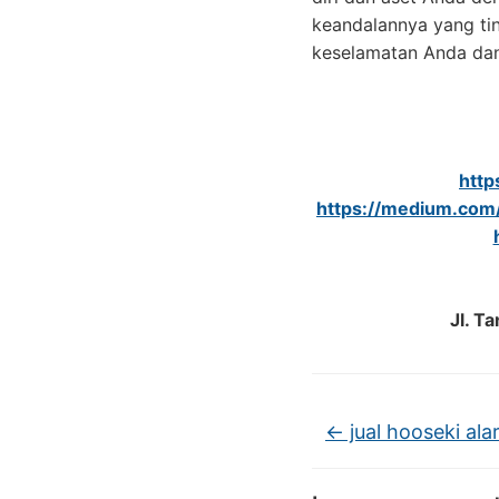
keandalannya yang tin
keselamatan Anda dan l
http
https://medium.com
Jl. T
←
jual hooseki ala