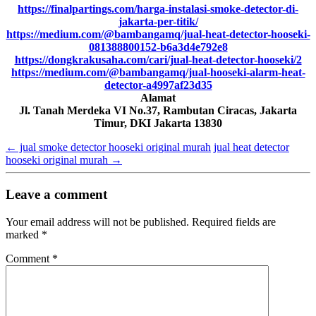
https://finalpartings.com/harga-instalasi-smoke-detector-di-
jakarta-per-titik/
https://medium.com/@bambangamq/jual-heat-detector-hooseki-
081388800152-b6a3d4e792e8
https://dongkrakusaha.com/cari/jual-heat-detector-hooseki/2
https://medium.com/@bambangamq/jual-hooseki-alarm-heat-
detector-a4997af23d35
Alamat
Jl. Tanah Merdeka VI No.37, Rambutan Ciracas, Jakarta
Timur, DKI Jakarta 13830
←
jual smoke detector hooseki original murah
jual heat detector
hooseki original murah
→
Leave a comment
Your email address will not be published.
Required fields are
marked
*
Comment
*