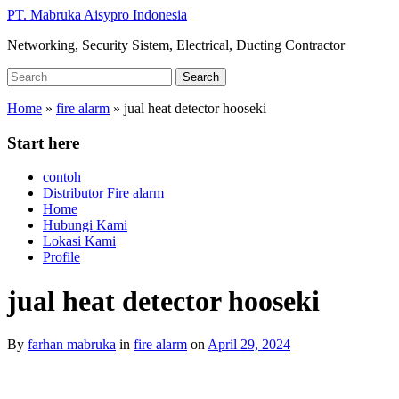
Skip
PT. Mabruka Aisypro Indonesia
to
Networking, Security Sistem, Electrical, Ducting Contractor
main
content
Search
Search
for:
Home
»
fire alarm
»
jual heat detector hooseki
Start here
contoh
Distributor Fire alarm
Home
Hubungi Kami
Lokasi Kami
Profile
jual heat detector hooseki
By
farhan mabruka
in
fire alarm
on
April 29, 2024