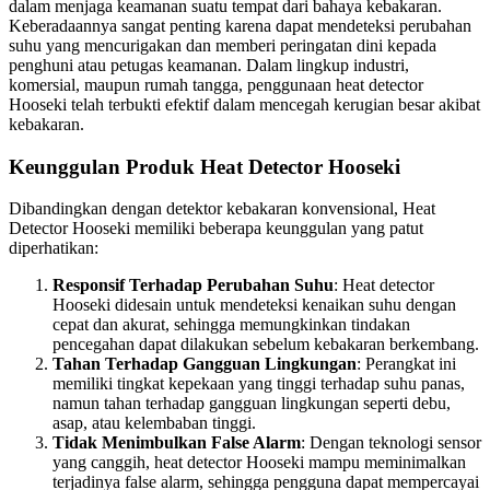
dalam menjaga keamanan suatu tempat dari bahaya kebakaran.
Keberadaannya sangat penting karena dapat mendeteksi perubahan
suhu yang mencurigakan dan memberi peringatan dini kepada
penghuni atau petugas keamanan. Dalam lingkup industri,
komersial, maupun rumah tangga, penggunaan heat detector
Hooseki telah terbukti efektif dalam mencegah kerugian besar akibat
kebakaran.
Keunggulan Produk Heat Detector Hooseki
Dibandingkan dengan detektor kebakaran konvensional, Heat
Detector Hooseki memiliki beberapa keunggulan yang patut
diperhatikan:
Responsif Terhadap Perubahan Suhu
: Heat detector
Hooseki didesain untuk mendeteksi kenaikan suhu dengan
cepat dan akurat, sehingga memungkinkan tindakan
pencegahan dapat dilakukan sebelum kebakaran berkembang.
Tahan Terhadap Gangguan Lingkungan
: Perangkat ini
memiliki tingkat kepekaan yang tinggi terhadap suhu panas,
namun tahan terhadap gangguan lingkungan seperti debu,
asap, atau kelembaban tinggi.
Tidak Menimbulkan False Alarm
: Dengan teknologi sensor
yang canggih, heat detector Hooseki mampu meminimalkan
terjadinya false alarm, sehingga pengguna dapat mempercayai