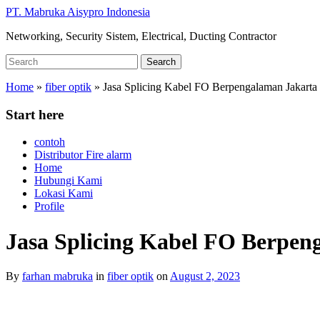
Skip
PT. Mabruka Aisypro Indonesia
to
Networking, Security Sistem, Electrical, Ducting Contractor
main
content
Search
Search
for:
Home
»
fiber optik
»
Jasa Splicing Kabel FO Berpengalaman Jakarta
Start here
contoh
Distributor Fire alarm
Home
Hubungi Kami
Lokasi Kami
Profile
Jasa Splicing Kabel FO Berpen
By
farhan mabruka
in
fiber optik
on
August 2, 2023