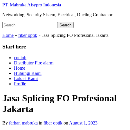
Skip
PT. Mabruka Aisypro Indonesia
to
Networking, Security Sistem, Electrical, Ducting Contractor
main
content
Search
Search
for:
Home
»
fiber optik
»
Jasa Splicing FO Profesional Jakarta
Start here
contoh
Distributor Fire alarm
Home
Hubungi Kami
Lokasi Kami
Profile
Jasa Splicing FO Profesional
Jakarta
By
farhan mabruka
in
fiber optik
on
August 1, 2023