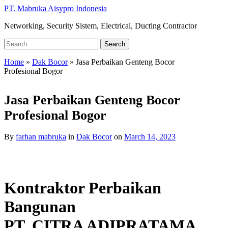
Skip
PT. Mabruka Aisypro Indonesia
to
Networking, Security Sistem, Electrical, Ducting Contractor
main
content
Search
Search
for:
Home
»
Dak Bocor
»
Jasa Perbaikan Genteng Bocor
Profesional Bogor
Jasa Perbaikan Genteng Bocor
Profesional Bogor
By
farhan mabruka
in
Dak Bocor
on
March 14, 2023
Kontraktor Perbaikan
Bangunan
PT. CITRA ADIPRATAMA