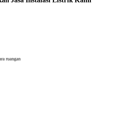
 Jasa Instalasi Listrik Kami
ara ruangan