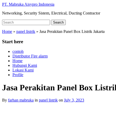
Skip
PT. Mabruka Aisypro Indonesia
to
Networking, Security Sistem, Electrical, Ducting Contractor
main
content
Search
Search
for:
Home
»
panel listrik
»
Jasa Perakitan Panel Box Listrik Jakarta
Start here
contoh
Distributor Fire alarm
Home
Hubungi Kami
Lokasi Kami
Profile
Jasa Perakitan Panel Box Listri
By
farhan mabruka
in
panel listrik
on
July 3, 2023