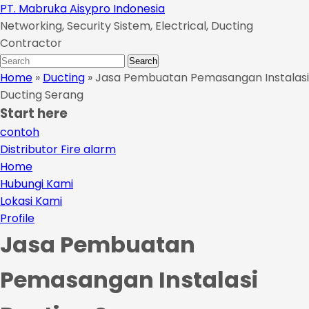
Skip
PT. Mabruka Aisypro Indonesia
to
Networking, Security Sistem, Electrical, Ducting
main
Contractor
content
Search
Search
for:
Home
»
Ducting
»
Jasa Pembuatan Pemasangan Instalasi
Ducting Serang
Start here
contoh
Distributor Fire alarm
Home
Hubungi Kami
Lokasi Kami
Profile
Jasa Pembuatan
Pemasangan Instalasi