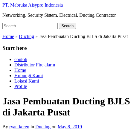
Skip
PT. Mabruka Aisypro Indonesia
to
Networking, Security Sistem, Electrical, Ducting Contractor
main
content
Search
Search
for:
Home
»
Ducting
»
Jasa Pembuatan Ducting BJLS di Jakarta Pusat
Start here
contoh
Distributor Fire alarm
Home
Hubungi Kami
Lokasi Kami
Profile
Jasa Pembuatan Ducting BJLS
di Jakarta Pusat
By
ryan keren
in
Ducting
on
May 8, 2019