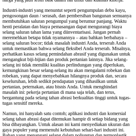
Industri-industri yang menuntut seperti pengumpulan debu kayu,
pengosongan daun / serasah, dan pembersihan bangunan semuanya
membutuhkan saluran pengumpul yang berumur panjang. Waktu
henti peralatan dan biaya pemasangan dapat mengurangi biaya
selang saluran tahan lama yang diinventarisasi. Jangan pernah
meremehkan betapa tidak nyamannya – atau bahkan berbahaya –
selang saluran bocor; tidak masalah industri Anda, terserah Anda
untuk memastikan bahwa selang fleksibel Anda terserah. Misalnya,
perhatikan kasus selang pemindahan abrasif yang digunakan untuk
mengangkut biji-bijian dan produk pertanian lainnya. Jika selang-
selang ini tidak memiliki kualitas perlindungan yang diperlukan,
kemungkinan besar selang-selang itu akan mengalami robekan dan
robekan, yang dapat menyebabkan hilangnya produk dan, secara
keseluruhan, lebih sedikit pendapatan yang dihasilkan untuk
pertanian, peternakan, atau bisnis Anda. Untuk menghindari
masalah ini: pekerja pertanian di mana saja telah, dan terus,
bergantung pada selang tahan abrasi berkualitas tinggi untuk tugas-
tugas sensitif mereka.
Namun, ini hanyalah satu contoh; aplikasi industri dan komersial
selang tahan abrasi dapat ditemukan hampir di setiap bidang yang
bisa dibayangkan. Untuk alasan ini kami menyediakan ukuran dan
gaya populer yang memenuhi kebutuhan sehari-hari industri ini.
Bahan yang menangani selang dalam poliuretan dan termoplastik