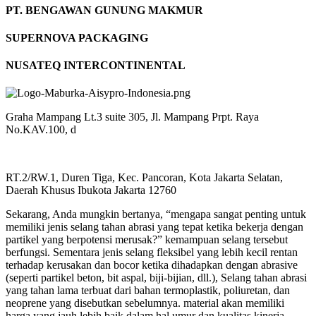
PT. BENGAWAN GUNUNG MAKMUR
SUPERNOVA PACKAGING
NUSATEQ INTERCONTINENTAL
Graha Mampang Lt.3 suite 305, Jl. Mampang Prpt. Raya
No.KAV.100, d
RT.2/RW.1, Duren Tiga, Kec. Pancoran, Kota Jakarta Selatan,
Daerah Khusus Ibukota Jakarta 12760
Sekarang, Anda mungkin bertanya, “mengapa sangat penting untuk
memiliki jenis selang tahan abrasi yang tepat ketika bekerja dengan
partikel yang berpotensi merusak?” kemampuan selang tersebut
berfungsi. Sementara jenis selang fleksibel yang lebih kecil rentan
terhadap kerusakan dan bocor ketika dihadapkan dengan abrasive
(seperti partikel beton, bit aspal, biji-bijian, dll.), Selang tahan abrasi
yang tahan lama terbuat dari bahan termoplastik, poliuretan, dan
neoprene yang disebutkan sebelumnya. material akan memiliki
harga yang jauh lebih baik dalam hal umur dan kualitas kinerja.