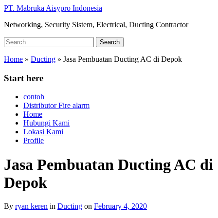
Skip
PT. Mabruka Aisypro Indonesia
to
Networking, Security Sistem, Electrical, Ducting Contractor
main
content
Search
Search
for:
Home
»
Ducting
»
Jasa Pembuatan Ducting AC di Depok
Start here
contoh
Distributor Fire alarm
Home
Hubungi Kami
Lokasi Kami
Profile
Jasa Pembuatan Ducting AC di
Depok
By
ryan keren
in
Ducting
on
February 4, 2020