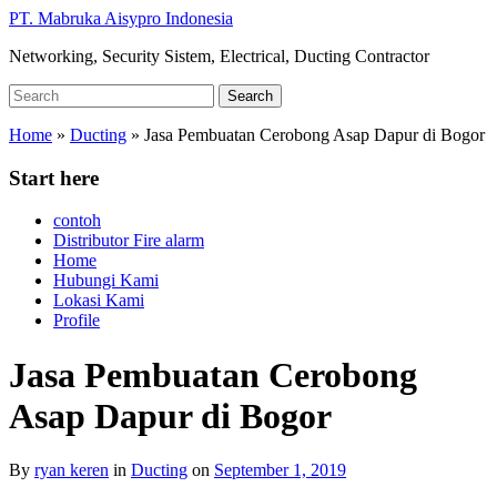
Skip
PT. Mabruka Aisypro Indonesia
to
Networking, Security Sistem, Electrical, Ducting Contractor
main
content
Search
Search
for:
Home
»
Ducting
»
Jasa Pembuatan Cerobong Asap Dapur di Bogor
Start here
contoh
Distributor Fire alarm
Home
Hubungi Kami
Lokasi Kami
Profile
Jasa Pembuatan Cerobong
Asap Dapur di Bogor
By
ryan keren
in
Ducting
on
September 1, 2019